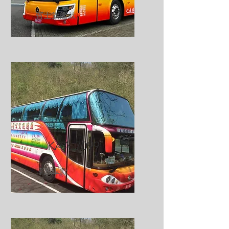
​賓士旗艦款
KAA-7099
韓系車款